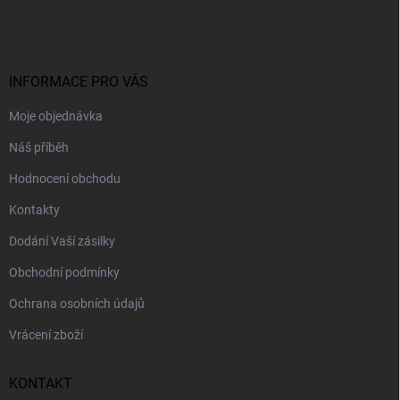
á
p
a
t
í
INFORMACE PRO VÁS
Moje objednávka
Náš příběh
Hodnocení obchodu
Kontakty
Dodání Vaší zásilky
Obchodní podmínky
Ochrana osobních údajů
Vrácení zboží
KONTAKT