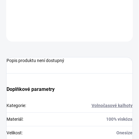
Délka 107 cm
ZEPTAT SE
HLÍDAT
Popis produktu není dostupný
Doplňkové parametry
Kategorie
:
Volnočasové kalhoty
Materiál
:
100% viskóza
Velikost
:
Onesize