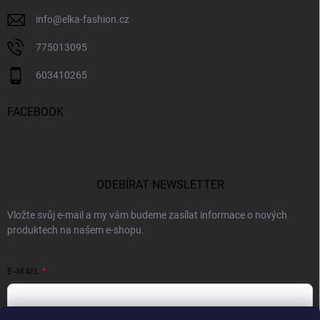
info
@
elka-fashion.cz
775013095
603410265
FACEBOOK
ODEBÍRAT NEWSLETTER
Vložte svůj e-mail a my vám budeme zasílat informace o nových
produktech na našem e-shopu.
E-MAIL