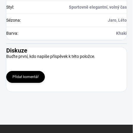
Styl
:
Sportovně elegantní, volný čas
Sézona
:
Jaro, Léto
Barva
:
Khaki
Diskuze
Buďte první, kdo napíše příspěvek k této položce.
Přidat komentář
Z