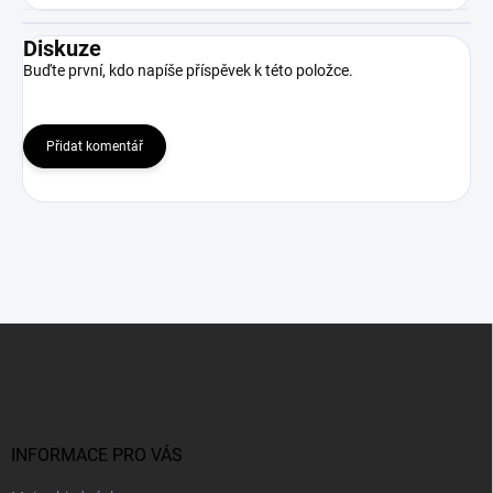
Diskuze
Buďte první, kdo napíše příspěvek k této položce.
Přidat komentář
Z
á
p
a
t
í
INFORMACE PRO VÁS