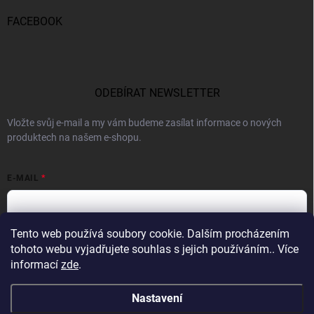
FACEBOOK
ODEBÍRAT NEWSLETTER
Vložte svůj e-mail a my vám budeme zasílat informace o nových
produktech na našem e-shopu.
E-MAIL
Tento web používá soubory cookie. Dalším procházením
Vložením e-mailu souhlasíte s
podmínkami ochrany osobních údajů
tohoto webu vyjadřujete souhlas s jejich používáním.. Více
informací
zde
.
Přihlásit se
Nastavení