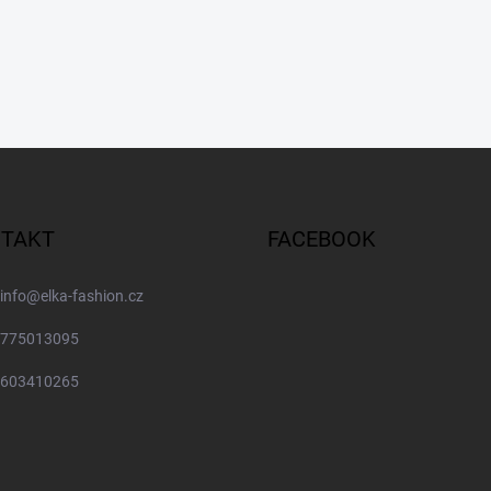
TAKT
FACEBOOK
info
@
elka-fashion.cz
775013095
603410265