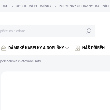
HODU
OBCHODNÍ PODMÍNKY
PODMÍNKY OCHRANY OSOBNÍCH
Hledat
DÁMSKÉ KABELKY A DOPLŇKY
NÁŠ PŘÍBĚH
polečenské květované šaty
Neohodnoceno
Podrobnosti hodnocení
TIP
5
453
Měr
SK