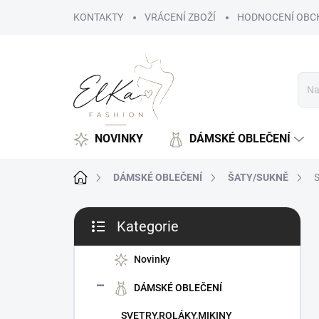
Přejít
KONTAKTY
VRÁCENÍ ZBOŽÍ
HODNOCENÍ OBC
na
obsah
NOVINKY
DÁMSKÉ OBLEČENÍ
Domů
DÁMSKÉ OBLEČENÍ
ŠATY/SUKNĚ
S
P
Kategorie
o
Přeskočit
s
kategorie
t
Novinky
r
DÁMSKÉ OBLEČENÍ
a
n
SVETRY,ROLÁKY,MIKINY