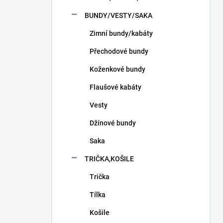
n
í
BUNDY/VESTY/SAKA
p
Zimní bundy/kabáty
a
n
Přechodové bundy
e
l
Koženkové bundy
Flaušové kabáty
Vesty
Džínové bundy
Saka
TRIČKA,KOŠILE
Trička
Tílka
Košile