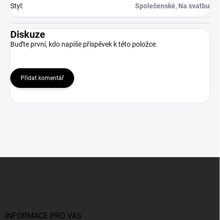
Styl
:
Společenské, Na svatbu
Diskuze
Buďte první, kdo napíše příspěvek k této položce.
Přidat komentář
Z
á
p
a
t
í
INFORMACE PRO VÁS