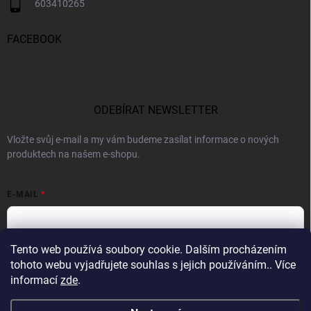
603410265
FACEBOOK
ODEBÍRAT NEWSLETTER
Vložte svůj e-mail a my vám budeme zasílat informace o nových
produktech na našem e-shopu.
E-MAIL
Tento web používá soubory cookie. Dalším procházením
Vložením e-mailu souhlasíte s
podmínkami ochrany osobních údajů
tohoto webu vyjadřujete souhlas s jejich používáním.. Více
informací
zde
.
Přihlásit se