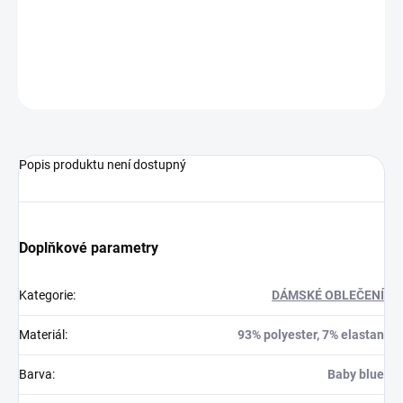
Je to ideální volba na prestižní oslavy, křtiny, svatby nebo
elegantní firemní akce.
ZEPTAT SE
HLÍDAT
Popis produktu není dostupný
Doplňkové parametry
Kategorie
:
DÁMSKÉ OBLEČENÍ
Materiál
:
93% polyester, 7% elastan
Barva
:
Baby blue