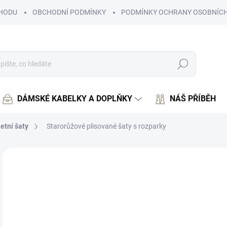
HODU
OBCHODNÍ PODMÍNKY
PODMÍNKY OCHRANY OSOBNÍCH
Hledat
DÁMSKÉ KABELKY A DOPLŇKY
NÁŠ PŘÍBĚH
etní šaty
Starorůžové plisované šaty s rozparky
Neohodnoceno
Podrobnosti hodnocení
7
660
Měr
SK
cena