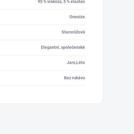
95 % viskóza, 5 % elastan
Onesize
Starorůžová
Elegantní, společenské
Jaro,Léto
Bez rukávu