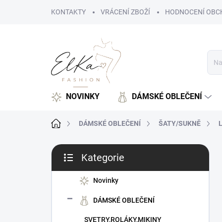
Přejít
KONTAKTY
VRÁCENÍ ZBOŽÍ
HODNOCENÍ OBC
na
obsah
NOVINKY
DÁMSKÉ OBLEČENÍ
Domů
DÁMSKÉ OBLEČENÍ
ŠATY/SUKNĚ
L
P
Kategorie
o
Přeskočit
s
kategorie
t
Novinky
r
DÁMSKÉ OBLEČENÍ
a
n
SVETRY,ROLÁKY,MIKINY