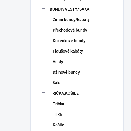
n
í
BUNDY/VESTY/SAKA
p
Zimní bundy/kabáty
a
n
Přechodové bundy
e
l
Koženkové bundy
Flaušové kabáty
Vesty
Džínové bundy
Saka
TRIČKA,KOŠILE
Trička
Tílka
Košile