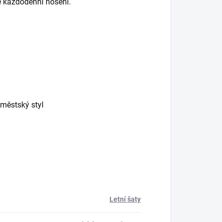
vé každodenní nošení.
 městský styl
Letní šaty