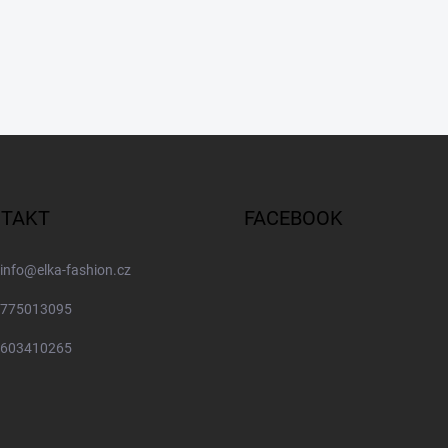
TAKT
FACEBOOK
info
@
elka-fashion.cz
775013095
603410265