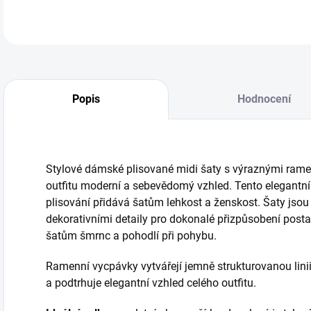
Popis
Hodnocení
Stylové dámské plisované midi šaty s výraznými rame
outfitu moderní a sebevědomý vzhled. Tento elegantní 
plisování přidává šatům lehkost a ženskost. Šaty jso
dekorativními detaily pro dokonalé přizpůsobení post
šatům šmrnc a pohodlí při pohybu.
Ramenní vycpávky vytvářejí jemně strukturovanou lini
a podtrhuje elegantní vzhled celého outfitu.