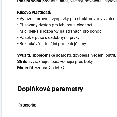
Ideální volba pro:
letní akce, večírky, dovolené i stylo
Klíčové vlastnosti:
• Výrazné ramenní vycpávky pro strukturovaný vzhled
• Plisovaný design pro lehkost a eleganci
• Midi délka s rozparky na stranách pro pohodlí
• Pásek v pase s ozdobnými prvky
• Bez rukávů – ideální pro teplejší dny
Využití:
společenské události, dovolená, večerní outfit,
Střih:
zvýrazňující pas, volnější přes boky
Materiál
: vzdušný a lehký
Doplňkové parametry
Kategorie
: