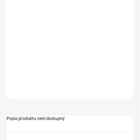
M: pas 70 - 80 cm, délka 93 cm (bez ohrnutí), boky 114 - 124 cm
L: pas 74 - 84 cm, délka 94 cm (bez ohrnutí), boky 116 - 128 cm
XL: pas 78 - 88 cm, délka 94 cm (bez ohrnutí), boky 122 - 132 cm
XXL: pas 80 - 90 cm, délka 94 cm (bez ohrnutí), boky 126 - 136
cm
Modelka měří 170cm a má na sobě velikost S.
ZEPTAT SE
HLÍDAT
Popis produktu není dostupný