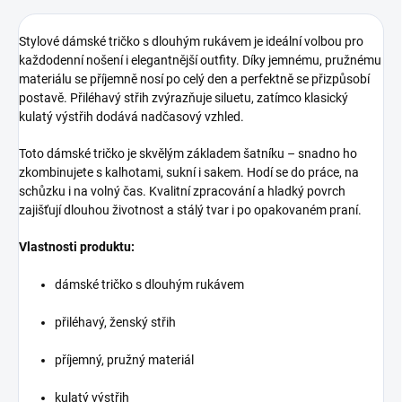
Stylové dámské tričko s dlouhým rukávem je ideální volbou pro
každodenní nošení i elegantnější outfity. Díky jemnému, pružnému
materiálu se příjemně nosí po celý den a perfektně se přizpůsobí
postavě. Přiléhavý střih zvýrazňuje siluetu, zatímco klasický
kulatý výstřih dodává nadčasový vzhled.
Toto dámské tričko je skvělým základem šatníku – snadno ho
zkombinujete s kalhotami, sukní i sakem. Hodí se do práce, na
schůzku i na volný čas. Kvalitní zpracování a hladký povrch
zajišťují dlouhou životnost a stálý tvar i po opakovaném praní.
Vlastnosti produktu:
dámské tričko s dlouhým rukávem
přiléhavý, ženský střih
příjemný, pružný materiál
kulatý výstřih