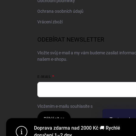
Obchodní podmínky
Ochrana osobních údajů
Vrácení zboží
ODEBÍRAT NEWSLETTER
Vložte svůj e-mail a my vám budeme zasílat informa
našem e-shopu.
E-MAIL
Vložením e-mailu souhlasíte s
podmínkami ochrany o
Přihlásit se
Tento web p
webu vyjadřu
Doprava zdarma nad 2000 Kč 🚚 Rychlé
doručení 1–2 dny