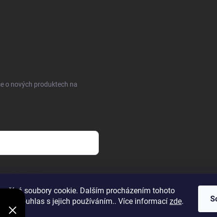
ce o nových produktech na
sobních údajů
oužívá soubory cookie. Dalším procházením tohoto
S
jete souhlas s jejich používáním.. Více informací
zde
.