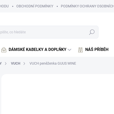
HODU
OBCHODNÍ PODMÍNKY
PODMÍNKY OCHRANY OSOBNÍCH
Hledat
DÁMSKÉ KABELKY A DOPLŇKY
NÁŠ PŘÍBĚH
Y
VUCH
VUCH peněženka GUUS WINE
Neohodnoceno
Podrobnosti hodnocení
5
495
Měr
SK
cena