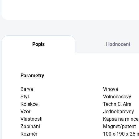
Popis
Hodnocení
Parametry
Barva
Vínová
Styl
Volnočasový
Kolekce
TechniC, Aira
Vzor
Jednobarevný
Vlastnosti
Kapsa na mince
Zapínání
Magnet/patent
Rozměr
100 x 190 x 25