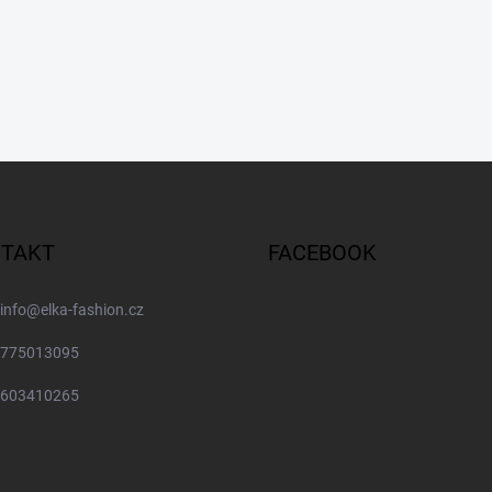
TAKT
FACEBOOK
info
@
elka-fashion.cz
775013095
603410265