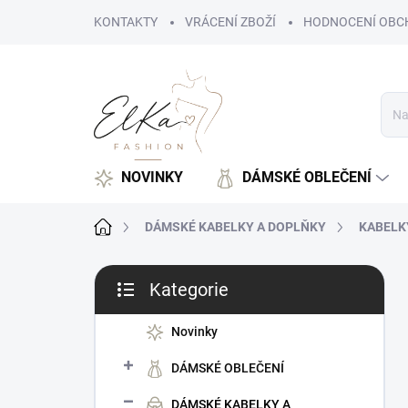
Přejít
KONTAKTY
VRÁCENÍ ZBOŽÍ
HODNOCENÍ OBC
na
obsah
NOVINKY
DÁMSKÉ OBLEČENÍ
Domů
DÁMSKÉ KABELKY A DOPLŇKY
KABELK
P
Kategorie
o
Přeskočit
s
kategorie
t
Novinky
r
DÁMSKÉ OBLEČENÍ
a
n
DÁMSKÉ KABELKY A