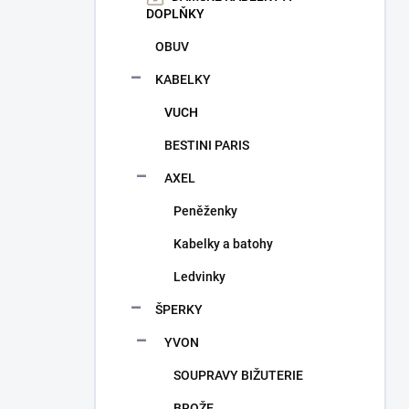
n
DOPLŇKY
í
p
OBUV
a
KABELKY
n
e
VUCH
l
BESTINI PARIS
AXEL
Peněženky
Kabelky a batohy
Ledvinky
ŠPERKY
YVON
SOUPRAVY BIŽUTERIE
BROŽE